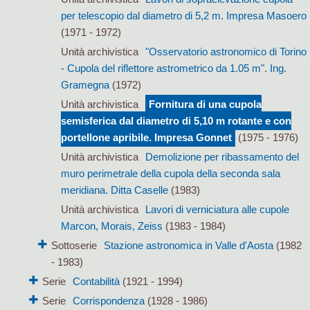
per telescopio dal diametro di 5,2 m. Impresa Masoero
(1971 - 1972)
Unità archivistica
"Osservatorio astronomico di Torino
- Cupola del riflettore astrometrico da 1.05 m". Ing.
Gramegna
(1972)
Unità archivistica
Fornitura di una cupola
semisferica dal diametro di 5,10 m rotante e con
portellone apribile. Impresa Gonnet
(1975 - 1976)
Unità archivistica
Demolizione per ribassamento del
muro perimetrale della cupola della seconda sala
meridiana. Ditta Caselle
(1983)
Unità archivistica
Lavori di verniciatura alle cupole
Marcon, Morais, Zeiss
(1983 - 1984)
Sottoserie
Stazione astronomica in Valle d'Aosta
(1982
- 1983)
Serie
Contabilità
(1921 - 1994)
Serie
Corrispondenza
(1928 - 1986)