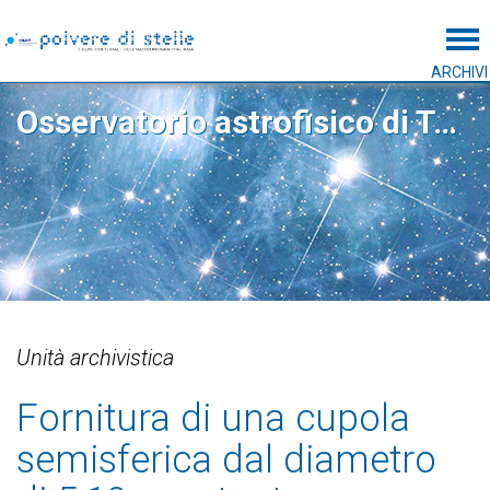
Tog
ARCHIVI
Osservatorio astrofisico di Torino
Unità archivistica
Fornitura di una cupola
semisferica dal diametro