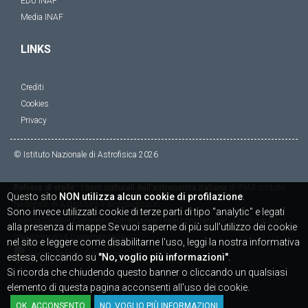
EDU INAF
Media INAF
LINKS
Crediti
Cookies
Privacy
© Istituto Nazionale di Astrofisica
2026
Polvere di stelle : i beni culturali dell'astronomia italiana
di
INAF Istituto
Questo sito
NON utilizza alcun cookie di profilazione
.
Nazionale di Astrofisica
è distribuito con
Sono invece utilizzati cookie di terze parti di tipo "analytic" e legati
Licenza
Creative Commons Attribuzione - Non commerciale - Condividi allo
alla presenza di mappe.Se vuoi saperne di più sull'utilizzo dei cookie
stesso modo 4.0 Internazionale
nel sito e leggere come disabilitarne l'uso, leggi la nostra informativa
estesa, cliccando su
"No, voglio più informazioni"
.
Si ricorda che chiudendo questo banner o cliccando un qualsiasi
elemento di questa pagina acconsenti all'uso dei cookie.
Powered by
SICAPWeb
OK, ACCONSENTO
NO, VOGLIO PIÙ INFORMAZIONI