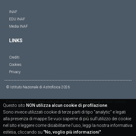
INAF
EDU INAF
Media INAF
LINKS
Crediti
Cookies
Privacy
© Istituto Nazionale di Astrofisica
2026
Polvere di stelle : i beni culturali dell'astronomia italiana
di
INAF Istituto
Questo sito
NON utilizza alcun cookie di profilazione
.
Nazionale di Astrofisica
è distribuito con
Sono invece utilizzati cookie di terze parti di tipo "analytic" e legati
Licenza
Creative Commons Attribuzione - Non commerciale - Condividi allo
alla presenza di mappe.Se vuoi saperne di più sull'utilizzo dei cookie
stesso modo 4.0 Internazionale
nel sito e leggere come disabilitarne l'uso, leggi la nostra informativa
estesa, cliccando su
"No, voglio più informazioni"
.