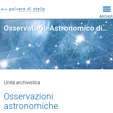
Tog
ARCHIVI
Osservatorio Astronomico di Capodimonte
Unità archivistica
Osservazioni
astronomiche