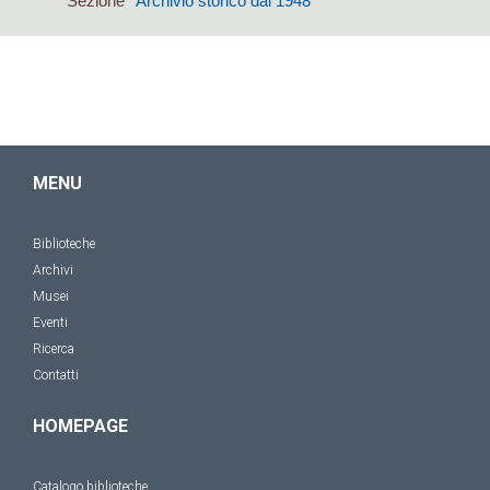
Sezione
Archivio storico dal 1948
MENU
Biblioteche
Archivi
Musei
Eventi
Ricerca
Contatti
HOMEPAGE
Catalogo biblioteche