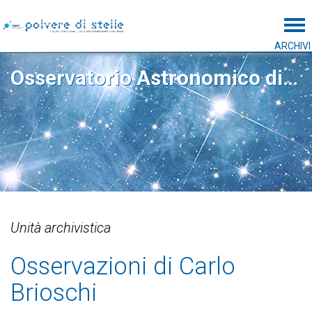
Tog
ARCHIVI
Osservatorio Astronomico di Capodimonte
Unità archivistica
Osservazioni di Carlo
Brioschi