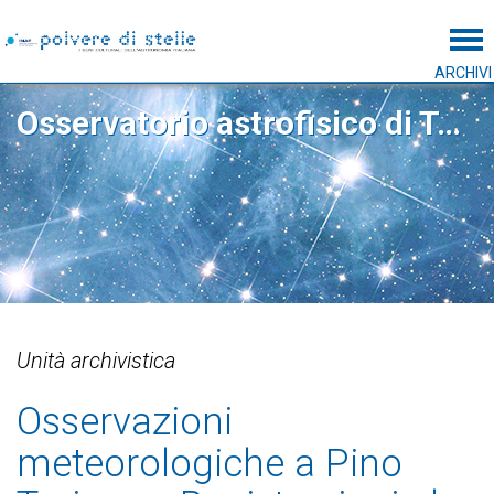
Tog
ARCHIVI
Osservatorio astrofisico di Torino
Unità archivistica
Osservazioni
meteorologiche a Pino