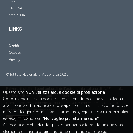
INAF
EDU INAF
Media INAF
LINKS
Crediti
Cookies
Privacy
© Istituto Nazionale di Astrofisica
2026
Polvere di stelle : i beni culturali dell'astronomia italiana
di
INAF Istituto
Questo sito
NON utilizza alcun cookie di profilazione
.
Nazionale di Astrofisica
è distribuito con
Sono invece utilizzati cookie di terze parti di tipo "analytic" e legati
Licenza
Creative Commons Attribuzione - Non commerciale - Condividi allo
alla presenza di mappe.Se vuoi saperne di più sull'utilizzo dei cookie
stesso modo 4.0 Internazionale
nel sito e leggere come disabilitarne l'uso, leggi la nostra informativa
estesa, cliccando su
"No, voglio più informazioni"
.
Si ricorda che chiudendo questo banner o cliccando un qualsiasi
elemento di questa pagina acconsenti all'uso dei cookie.