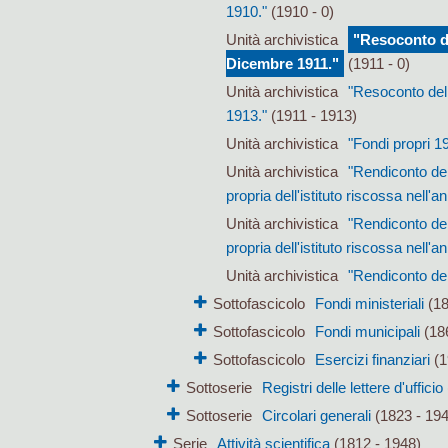
1910."
(1910 - 0)
Unità archivistica
"Resoconto de
Dicembre 1911."
(1911 - 0)
Unità archivistica
"Resoconto dell
1913."
(1911 - 1913)
Unità archivistica
"Fondi propri 
Unità archivistica
"Rendiconto del
propria dell'istituto riscossa nell'
Unità archivistica
"Rendiconto del
propria dell'istituto riscossa nell'
Unità archivistica
"Rendiconto del
Sottofascicolo
Fondi ministeriali
(18
Sottofascicolo
Fondi municipali
(186
Sottofascicolo
Esercizi finanziari
(1
Sottoserie
Registri delle lettere d'ufficio
Sottoserie
Circolari generali
(1823 - 19
Serie
Attività scientifica
(1812 - 1948)