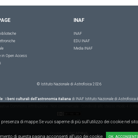
PAGE
INAF
iblioteche
INAF
ettroniche
EDU INAF
ale
Media INAF
e in Open Access
i
© Istituto Nazionale di Astrofisica
2026
le : i beni culturali dell'astronomia italiana
di
INAF Istituto Nazionale di Astrofisica
è
eative Commons Attribuzione - Non commerciale - Condividi allo stesso modo 4.0 Inte
alla presenza di mappe.Se vuoi saperne di più sull'utilizzo dei cookie nel si
Powered by
SICAPWeb
mento di questa pagina acconsenti all'uso dei cookie.
OK, ACCONSENT