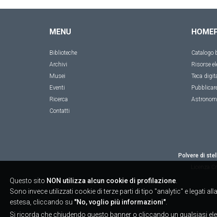
MENU
HOME
Biblioteche
Catalogo b
Archivi
Risorse el
Musei
Teca digit
Eventi
Pubblicar
Ricerca
Astronom
Contatti
Polvere di stel
Licenza
Cr
Questo sito
NON utilizza alcun cookie di profilazione
.
Sono invece utilizzati cookie di terze parti di tipo "analytic" e legati 
estesa, cliccando su
"No, voglio più informazioni"
.
Si ricorda che chiudendo questo banner o cliccando un qualsiasi ele