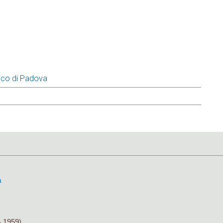
ico di Padova
a
- 1959)