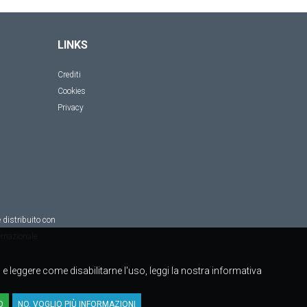
LINKS
Crediti
Cookies
Privacy
 distribuito con
rnazionale
to e leggere come disabilitarne l'uso, leggi la nostra informativa
O
NO, VOGLIO PIÙ INFORMAZIONI