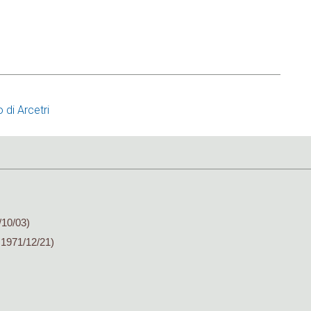
 di Arcetri
/10/03)
 1971/12/21)