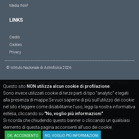
Media INAF
LINKS
Crediti
Cookies
Privacy
© Istituto Nazionale di Astrofisica
2026
Polvere di stelle : i beni culturali dell'astronomia italiana
di
INAF Istituto
Questo sito
NON utilizza alcun cookie di profilazione
.
Nazionale di Astrofisica
è distribuito con
Sono invece utilizzati cookie di terze parti di tipo "analytic" e legati
Licenza
Creative Commons Attribuzione - Non commerciale - Condividi allo
alla presenza di mappe.Se vuoi saperne di più sull'utilizzo dei cookie
stesso modo 4.0 Internazionale
nel sito e leggere come disabilitarne l'uso, leggi la nostra informativa
estesa, cliccando su
"No, voglio più informazioni"
.
Si ricorda che chiudendo questo banner o cliccando un qualsiasi
elemento di questa pagina acconsenti all'uso dei cookie.
Powered by
SICAPWeb
OK, ACCONSENTO
NO, VOGLIO PIÙ INFORMAZIONI