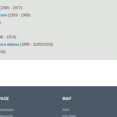
(1965 - 1977)
zioni
(1933 - 1989)
)
6 - 1974)
ca italiana
(1890 - 31/03/1933)
916)
PAGE
INAF
iblioteche
INAF
ettroniche
EDU INAF