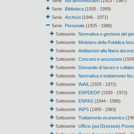
Serie
Atti amministrativi
(1923 - 1987)
Serie
Biblioteca
(1935 - 1999)
Serie
Archivio
(1946 - 1971)
Serie
Personale
(1925 - 1988)
Sottoserie
Normativa e gestione del pe
Sottoserie
Ministero della Pubblica Istr
Sottoserie
Abilitazioni alla libera docen
Sottoserie
Concorsi e assunzioni
(1939
Sottoserie
Domande di lavoro e collabo
Sottoserie
Normativa e trattamento fisc
Sottoserie
INAIL
(1929 - 1972)
Sottoserie
ENPDEDP
(1939 - 1972)
Sottoserie
ENPAS
(1944 - 1986)
Sottoserie
INPS
(1959 - 1983)
Sottoserie
Trattamento economico
(196
Sottoserie
Ufficio (poi Direzione) Provi