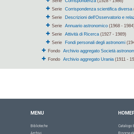
Serie
Corrispondenza
(1928 - 1986)
Serie
Corrispondenza scientifica diversa
Serie
Descrizioni dell'Osservatorio e rela
Serie
Annuario astronomico
(1968 - 1984
Serie
Attività di Ricerca
(1927 - 1989)
Serie
Fondi personali degli astronomi
(194
Fondo
Archivio aggregato Società astronomi
Fondo
Archivio aggregato Urania
(1911 - 1
MENU
HOME
Biblioteche
Catalogo b
Archivi
Risorse el