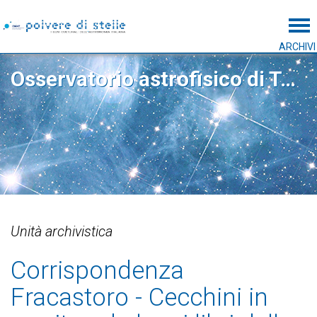
Tog
ARCHIVI
Osservatorio astrofisico di Torino
Unità archivistica
Corrispondenza
Fracastoro - Cecchini in