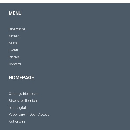
MENU
Biblioteche
Archivi
Musei
Eventi
Ricerca
Contatti
HOMEPAGE
Catalogo biblioteche
Risorse elettroniche
Teca digitale
Pubblicare in Open Access
Astronomi