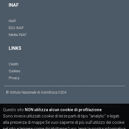
INAF
INAF
EDU INAF
Media INAF
LINKS
Crediti
Cookies
Privacy
© Istituto Nazionale di Astrofisica
2026
Polvere di stelle : i beni culturali dell'astronomia italiana
di
INAF Istituto
Questo sito
NON utilizza alcun cookie di profilazione
.
Nazionale di Astrofisica
è distribuito con
Sono invece utilizzati cookie di terze parti di tipo "analytic" e legati
Licenza
Creative Commons Attribuzione - Non commerciale - Condividi allo
alla presenza di mappe.Se vuoi saperne di più sull'utilizzo dei cookie
stesso modo 4.0 Internazionale
nel sito e leggere come disabilitarne l'uso, leggi la nostra informativa