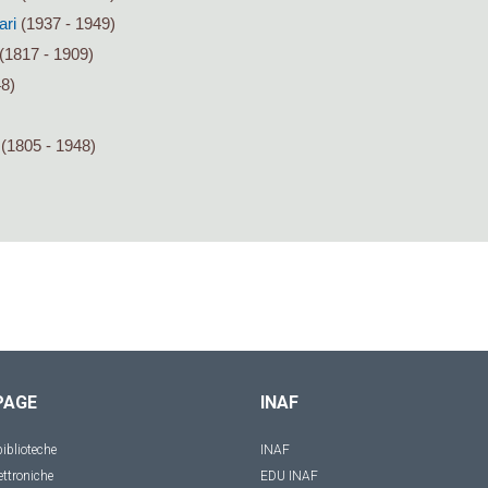
ari
(1937 - 1949)
(1817 - 1909)
48)
(1805 - 1948)
PAGE
INAF
iblioteche
INAF
ettroniche
EDU INAF