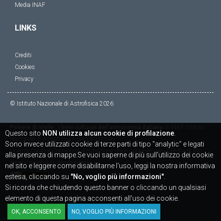
Media INAF
LINKS
Crediti
Cookies
Privacy
© Istituto Nazionale di Astrofisica
2026
Polvere di stelle : i beni culturali dell'astronomia italiana
di
INAF Istituto
Questo sito
NON utilizza alcun cookie di profilazione
.
Nazionale di Astrofisica
è distribuito con
Sono invece utilizzati cookie di terze parti di tipo "analytic" e legati
Licenza
Creative Commons Attribuzione - Non commerciale - Condividi allo
alla presenza di mappe.Se vuoi saperne di più sull'utilizzo dei cookie
stesso modo 4.0 Internazionale
nel sito e leggere come disabilitarne l'uso, leggi la nostra informativa
estesa, cliccando su
"No, voglio più informazioni"
.
Si ricorda che chiudendo questo banner o cliccando un qualsiasi
elemento di questa pagina acconsenti all'uso dei cookie.
Powered by
SICAPWeb
OK, ACCONSENTO
NO, VOGLIO PIÙ INFORMAZIONI