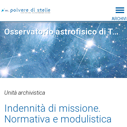
Tog
ARCHIVI
Osservatorio astrofisico di Torino
Unità archivistica
Indennità di missione.
Normativa e modulistica