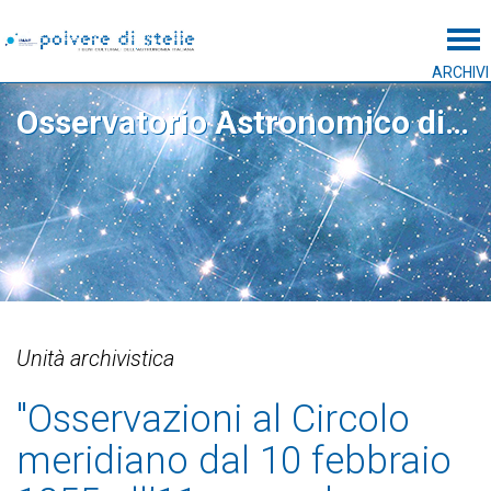
Tog
ARCHIVI
Osservatorio Astronomico di Roma
Unità archivistica
"Osservazioni al Circolo
meridiano dal 10 febbraio