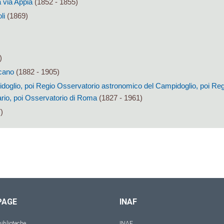
 via Appia
(1852 - 1855)
li
(1869)
)
cano
(1882 - 1905)
oglio, poi Regio Osservatorio astronomico del Campidoglio, poi Reg
io, poi Osservatorio di Roma
(1827 - 1961)
)
PAGE
INAF
iblioteche
INAF