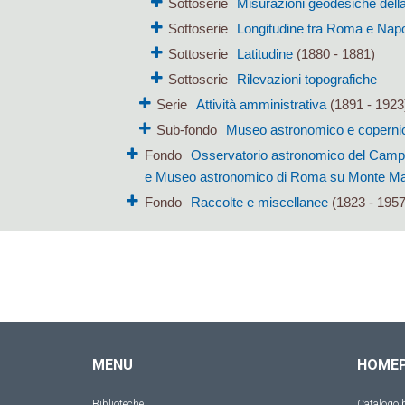
Sottoserie
Misurazioni geodesiche della
Sottoserie
Longitudine tra Roma e Napo
Sottoserie
Latitudine
(1880 - 1881)
Sottoserie
Rilevazioni topografiche
Serie
Attività amministrativa
(1891 - 1923
Sub-fondo
Museo astronomico e coperni
Fondo
Osservatorio astronomico del Campid
e Museo astronomico di Roma su Monte Mar
Fondo
Raccolte e miscellanee
(1823 - 1957
MENU
HOME
Biblioteche
Catalogo b