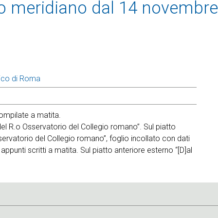
olo meridiano dal 14 novembre
ico di Roma
mpilate a matita.
 del R.o Osservatorio del Collegio romano”. Sul piatto
sservatorio del Collegio romano”, foglio incollato con dati
 appunti scritti a matita. Sul piatto anteriore esterno “[D]al