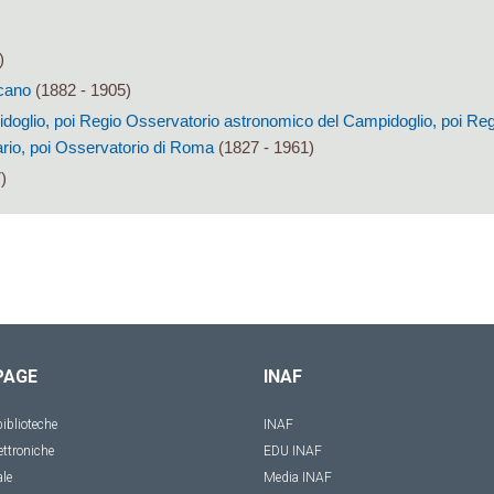
)
cano
(1882 - 1905)
oglio, poi Regio Osservatorio astronomico del Campidoglio, poi Reg
io, poi Osservatorio di Roma
(1827 - 1961)
)
PAGE
INAF
iblioteche
INAF
ettroniche
EDU INAF
ale
Media INAF