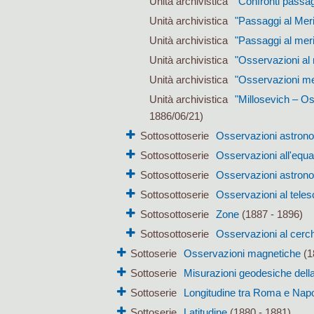
Unità archivistica
"Confronti passag
Unità archivistica
"Passaggi al Mer
Unità archivistica
"Passaggi al meri
Unità archivistica
"Osservazioni al 
Unità archivistica
"Osservazioni mer
Unità archivistica
"Millosevich – Os
1886/06/21)
Sottosottoserie
Osservazioni astron
Sottosottoserie
Osservazioni all'equa
Sottosottoserie
Osservazioni astrono
Sottosottoserie
Osservazioni al teles
Sottosottoserie
Zone
(1887 - 1896)
Sottosottoserie
Osservazioni al cerc
Sottoserie
Osservazioni magnetiche
(1
Sottoserie
Misurazioni geodesiche della
Sottoserie
Longitudine tra Roma e Napo
Sottoserie
Latitudine
(1880 - 1881)