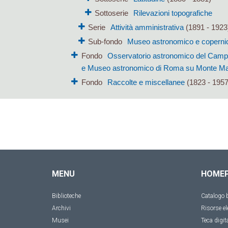
Sottoserie
Rilevazioni topografiche
Serie
Attività amministrativa
(1891 - 1923
Sub-fondo
Museo astronomico e coperni
Fondo
Osservatorio astronomico del Campid
e Museo astronomico di Roma su Monte Mar
Fondo
Raccolte e miscellanee
(1823 - 1957
MENU
HOME
Biblioteche
Catalogo b
Archivi
Risorse el
Musei
Teca digit