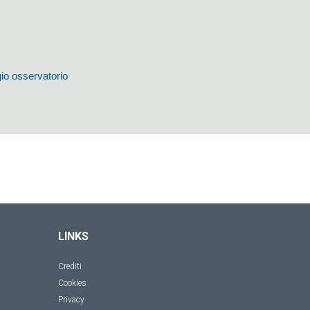
io osservatorio
LINKS
Crediti
Cookies
Privacy