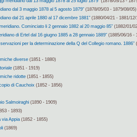
gi meridiano dal 13 maggio 1878 al 25 luglio 1879"
(1878/05/13 - 187
idiano dal 3 maggio 1878 al 5 agosto 1879"
(1878/05/03 - 1879/08/05)
diano dal 21 aprile 1880 al 17 dicembre 1881"
(1880/04/21 - 1881/12/
meridiano. Cominciato li 2 gennaio 1882 al 20 maggio 85"
(1882/01/02
idiano di Ertel dal 16 giugno 1885 a 28 gennaio 1889"
(1885/06/16 - 
servazioni per la determinazione della Q del Collegio romano. 1886"
(
omiche diverse
(1851 - 1880)
toriale
(1851 - 1919)
miche ridotte
(1851 - 1855)
copio di Cauchoix
(1852 - 1856)
hio Salmoiraghi
(1890 - 1909)
853 - 1893)
 via Appia
(1852 - 1855)
li
(1869)