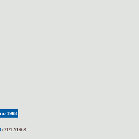
nno 1968
9
(31/12/1968 -