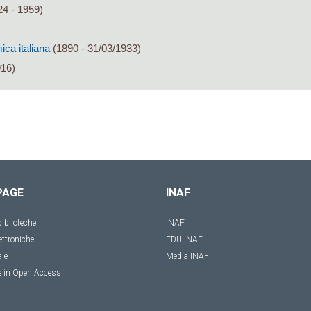
4 - 1959)
ca italiana
(1890 - 31/03/1933)
916)
PAGE
INAF
iblioteche
INAF
ettroniche
EDU INAF
ale
Media INAF
e in Open Access
i