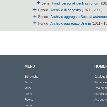
Serie
Fondi personali degli astronomi
(182
Fondo
Archivio di deposito
(1871 - 2000)
Fondo
Archivio aggregato Società astronomi
Fondo
Archivio aggregato Urania
(1911 - 1
MENU
HOME
Biblioteche
Catalogo b
Archivi
Risorse el
Musei
Teca digit
Eventi
Pubblicar
Ricerca
Astronom
Contatti