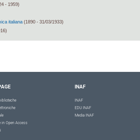
4 - 1959)
ca italiana
(1890 - 31/03/1933)
916)
PAGE
INAF
iblioteche
INAF
ettroniche
EDU INAF
ale
Media INAF
e in Open Access
i