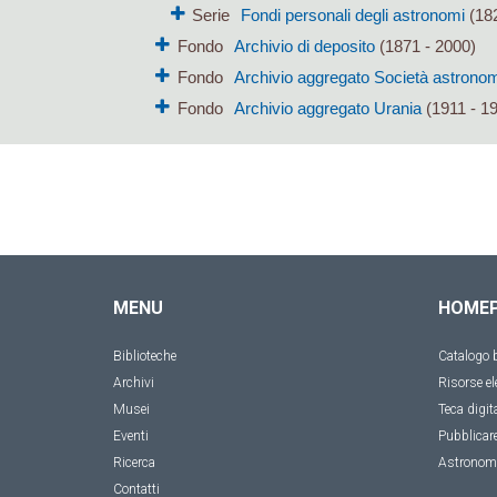
Serie
Fondi personali degli astronomi
(182
Fondo
Archivio di deposito
(1871 - 2000)
Fondo
Archivio aggregato Società astronomi
Fondo
Archivio aggregato Urania
(1911 - 1
MENU
HOME
Biblioteche
Catalogo b
Archivi
Risorse el
Musei
Teca digit
Eventi
Pubblicar
Ricerca
Astronom
Contatti