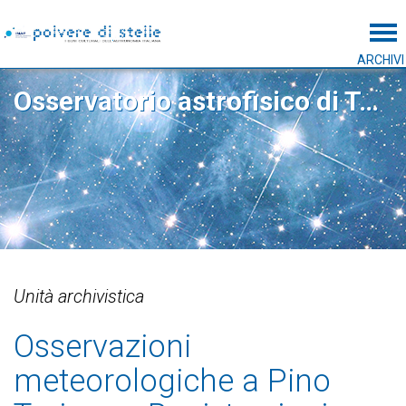
Tog
ARCHIVI
Osservatorio astrofisico di Torino
Unità archivistica
Osservazioni
meteorologiche a Pino