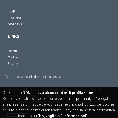
INAF
EDU INAF
Media INAF
LINKS
Crediti
Cookies
Privacy
© Istituto Nazionale di Astrofisica
2026
Polvere di stelle : i beni culturali dell'astronomia italiana
di
INAF Istituto
Questo sito
NON utilizza alcun cookie di profilazione
.
Nazionale di Astrofisica
è distribuito con
Sono invece utilizzati cookie di terze parti di tipo "analytic" e legati
Licenza
Creative Commons Attribuzione - Non commerciale - Condividi allo
alla presenza di mappe.Se vuoi saperne di più sull'utilizzo dei cookie
stesso modo 4.0 Internazionale
nel sito e leggere come disabilitarne l'uso, leggi la nostra informativa
estesa, cliccando su
"No, voglio più informazioni"
.