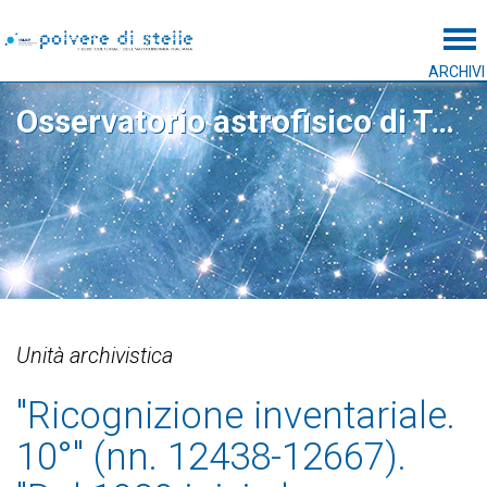
Tog
ARCHIVI
Osservatorio astrofisico di Torino
Unità archivistica
"Ricognizione inventariale.
10°" (nn. 12438-12667).