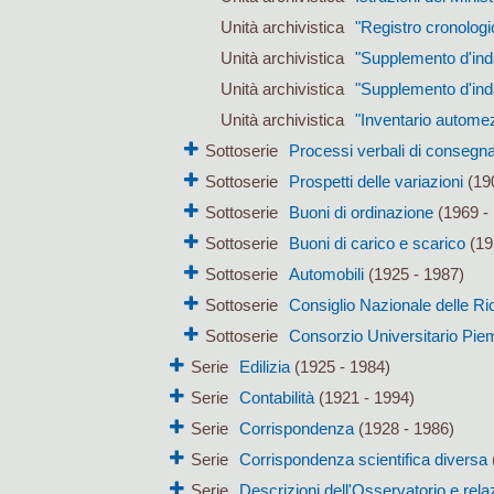
Unità archivistica
"Registro cronologic
Unità archivistica
"Supplemento d'ind
Unità archivistica
"Supplemento d'ind
Unità archivistica
"Inventario autome
Sottoserie
Processi verbali di consegna
Sottoserie
Prospetti delle variazioni
(19
Sottoserie
Buoni di ordinazione
(1969 -
Sottoserie
Buoni di carico e scarico
(19
Sottoserie
Automobili
(1925 - 1987)
Sottoserie
Consiglio Nazionale delle R
Sottoserie
Consorzio Universitario Pi
Serie
Edilizia
(1925 - 1984)
Serie
Contabilità
(1921 - 1994)
Serie
Corrispondenza
(1928 - 1986)
Serie
Corrispondenza scientifica diversa
Serie
Descrizioni dell'Osservatorio e rela