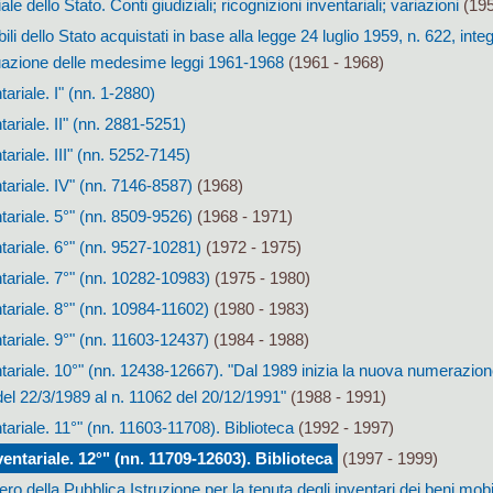
e dello Stato. Conti giudiziali; ricognizioni inventariali; variazioni
(195
li dello Stato acquistati in base alla legge 24 luglio 1959, n. 622, inte
ttuazione delle medesime leggi 1961-1968
(1961 - 1968)
ariale. I" (nn. 1-2880)
ariale. II" (nn. 2881-5251)
ariale. III" (nn. 5252-7145)
tariale. IV" (nn. 7146-8587)
(1968)
tariale. 5°" (nn. 8509-9526)
(1968 - 1971)
tariale. 6°" (nn. 9527-10281)
(1972 - 1975)
tariale. 7°" (nn. 10282-10983)
(1975 - 1980)
tariale. 8°" (nn. 10984-11602)
(1980 - 1983)
tariale. 9°" (nn. 11603-12437)
(1984 - 1988)
tariale. 10°" (nn. 12438-12667). "Dal 1989 inizia la nuova numerazion
del 22/3/1989 al n. 11062 del 20/12/1991"
(1988 - 1991)
tariale. 11°" (nn. 11603-11708). Biblioteca
(1992 - 1997)
entariale. 12°" (nn. 11709-12603). Biblioteca
(1997 - 1999)
tero della Pubblica Istruzione per la tenuta degli inventari dei beni mobi