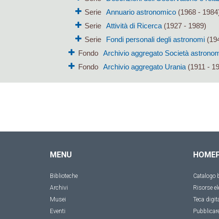
Serie
Annuario astronomico
(1968 - 1984
Serie
Attività di Ricerca
(1927 - 1989)
Serie
Fondi personali degli astronomi
(194
Fondo
Archivio aggregato Società astronomi
Fondo
Archivio aggregato Urania
(1911 - 1
MENU
HOME
Biblioteche
Catalogo b
Archivi
Risorse el
Musei
Teca digit
Eventi
Pubblicar