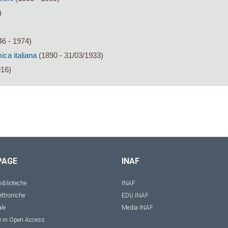
)
6 - 1974)
ca italiana
(1890 - 31/03/1933)
916)
PAGE
INAF
iblioteche
INAF
ettroniche
EDU INAF
ale
Media INAF
e in Open Access