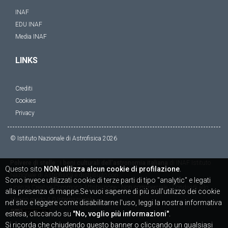
INAF
EDU INAF
Media INAF
LINKS
Crediti
Cookies
Privacy
© Istituto Nazionale di Astrofisica
2026
Polvere di stelle : i beni culturali dell'astronomia italiana
di
INAF Istituto
Questo sito
NON utilizza alcun cookie di profilazione
.
Nazionale di Astrofisica
è distribuito con
Sono invece utilizzati cookie di terze parti di tipo "analytic" e legati
Licenza
Creative Commons Attribuzione - Non commerciale - Condividi allo
alla presenza di mappe.Se vuoi saperne di più sull'utilizzo dei cookie
stesso modo 4.0 Internazionale
nel sito e leggere come disabilitarne l'uso, leggi la nostra informativa
estesa, cliccando su
"No, voglio più informazioni"
.
Si ricorda che chiudendo questo banner o cliccando un qualsiasi