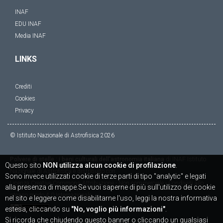
INAF
EDU INAF
Media INAF
LINKS
Crediti
Cookies
Privacy
© Istituto Nazionale di Astrofisica
2026
Polvere di stelle : i beni culturali dell'astronomia italiana
di
INAF Istituto
Questo sito
NON utilizza alcun cookie di profilazione
.
Nazionale di Astrofisica
è distribuito con
Sono invece utilizzati cookie di terze parti di tipo "analytic" e legati
Licenza
Creative Commons Attribuzione - Non commerciale - Condividi allo
alla presenza di mappe.Se vuoi saperne di più sull'utilizzo dei cookie
stesso modo 4.0 Internazionale
nel sito e leggere come disabilitarne l'uso, leggi la nostra informativa
estesa, cliccando su
"No, voglio più informazioni"
.
Si ricorda che chiudendo questo banner o cliccando un qualsiasi