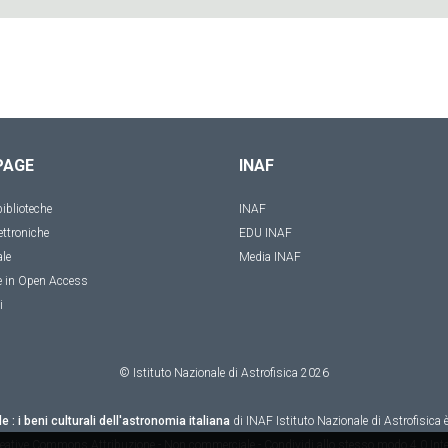
PAGE
INAF
iblioteche
INAF
ettroniche
EDU INAF
ale
Media INAF
e in Open Access
i
© Istituto Nazionale di Astrofisica
2026
le : i beni culturali dell'astronomia italiana
di
INAF Istituto Nazionale di Astrofisica
è
eative Commons Attribuzione - Non commerciale - Condividi allo stesso modo 4.0 Inte