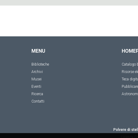
MENU
HOME
Biblioteche
Catalogo b
Archivi
Risorse el
Musei
Teca digit
Eventi
Pubblicar
Ricerca
Astronom
Contatti
Polvere di stel
Licenza
Cr