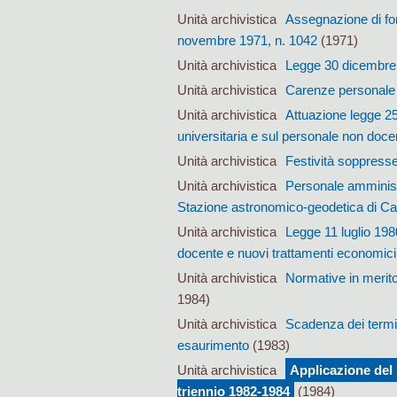
Unità archivistica
Assegnazione di fond
novembre 1971, n. 1042
(1971)
Unità archivistica
Legge 30 dicembre 1
Unità archivistica
Carenze personale
Unità archivistica
Attuazione legge 25
universitaria e sul personale non doce
Unità archivistica
Festività soppress
Unità archivistica
Personale amministr
Stazione astronomico-geodetica di Car
Unità archivistica
Legge 11 luglio 198
docente e nuovi trattamenti economici
Unità archivistica
Normative in merito 
1984)
Unità archivistica
Scadenza dei termini
esaurimento
(1983)
Unità archivistica
Applicazione del D
triennio 1982-1984
(1984)