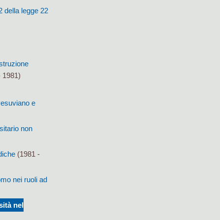
2 della legge 22
struzione
 1981)
 vesuviano e
sitario non
diche
(1981 -
omo nei ruoli ad
sità nel