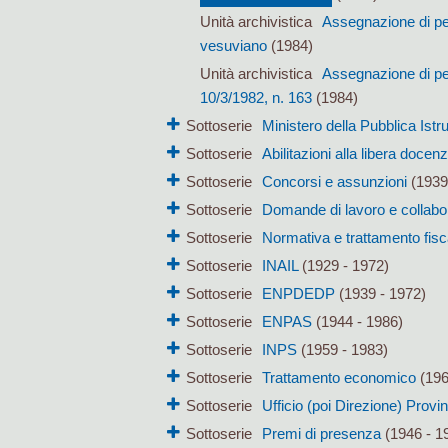
Unità archivistica
Assegnazione di per
vesuviano
(1984)
Unità archivistica
Assegnazione di per
10/3/1982, n. 163
(1984)
Sottoserie
Ministero della Pubblica Istr
Sottoserie
Abilitazioni alla libera docen
Sottoserie
Concorsi e assunzioni
(1939
Sottoserie
Domande di lavoro e collabo
Sottoserie
Normativa e trattamento fisc
Sottoserie
INAIL
(1929 - 1972)
Sottoserie
ENPDEDP
(1939 - 1972)
Sottoserie
ENPAS
(1944 - 1986)
Sottoserie
INPS
(1959 - 1983)
Sottoserie
Trattamento economico
(196
Sottoserie
Ufficio (poi Direzione) Provi
Sottoserie
Premi di presenza
(1946 - 1