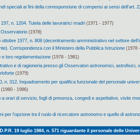
i speciali ai fini della corresponsione di compensi ai sensi dell'art. 2
97, n. 1204. Tutela delle lavoratrici madri
(1971 - 1977)
 Osservatorio
(1978)
 ottobre 1977, n. 808 (decentramento amministrativo nel settore dell'i
nte). Corrispondenza con il Ministero della Pubblica Istruzione
(1978 -
e e loro regolamentazione
(1978 - 1981)
ativo e di ragioneria presso gli Osservatori astronomici, astrofisici,
loforte
(1979)
0, n. 312. Inquadramento per qualifica funzionale del personale univer
(1980 - 1986)
a orari di servizio, fogli di presenza, congedi e aspettative, visite me
 per l'opzione tra il ruolo di ricercatore astronomo e quello di astron
.P.R. 19 luglio 1984, n. 571 riguardante il personale delle Univer