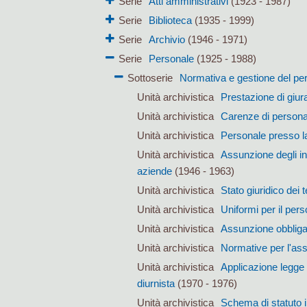
Serie
Atti amministrativi
(1923 - 1987)
Serie
Biblioteca
(1935 - 1999)
Serie
Archivio
(1946 - 1971)
Serie
Personale
(1925 - 1988)
Sottoserie
Normativa e gestione del pe
Unità archivistica
Prestazione di giu
Unità archivistica
Carenze di persona
Unità archivistica
Personale presso la
Unità archivistica
Assunzione degli inv
aziende
(1946 - 1963)
Unità archivistica
Stato giuridico dei 
Unità archivistica
Uniformi per il pers
Unità archivistica
Assunzione obbligator
Unità archivistica
Normative per l'ass
Unità archivistica
Applicazione legge 
diurnista
(1970 - 1976)
Unità archivistica
Schema di statuto i