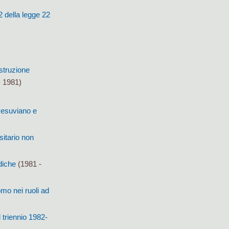
2 della legge 22
struzione
 1981)
 vesuviano e
sitario non
diche
(1981 -
omo nei ruoli ad
 triennio 1982-