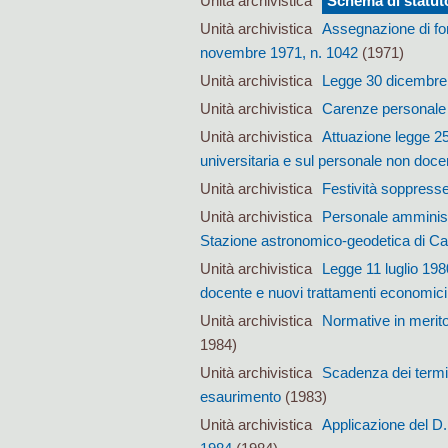
Unità archivistica
Schema di statuto
Unità archivistica
Assegnazione di fond
novembre 1971, n. 1042
(1971)
Unità archivistica
Legge 30 dicembre 1
Unità archivistica
Carenze personale
Unità archivistica
Attuazione legge 25
universitaria e sul personale non doce
Unità archivistica
Festività soppress
Unità archivistica
Personale amministr
Stazione astronomico-geodetica di Car
Unità archivistica
Legge 11 luglio 198
docente e nuovi trattamenti economici
Unità archivistica
Normative in merito 
1984)
Unità archivistica
Scadenza dei termini
esaurimento
(1983)
Unità archivistica
Applicazione del D.P