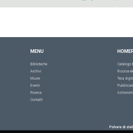
MENU
HOME
Biblioteche
Catalogo b
Archivi
Risorse el
Musei
Teca digit
Eventi
Pubblicar
Ricerca
Astronom
Contatti
Polvere di stel