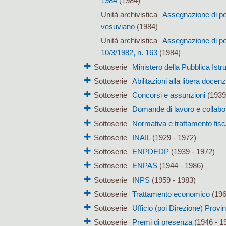
1984
(1984)
Unità archivistica
Assegnazione di per
vesuviano
(1984)
Unità archivistica
Assegnazione di per
10/3/1982, n. 163
(1984)
Sottoserie
Ministero della Pubblica Istr
Sottoserie
Abilitazioni alla libera docen
Sottoserie
Concorsi e assunzioni
(1939
Sottoserie
Domande di lavoro e collabo
Sottoserie
Normativa e trattamento fisc
Sottoserie
INAIL
(1929 - 1972)
Sottoserie
ENPDEDP
(1939 - 1972)
Sottoserie
ENPAS
(1944 - 1986)
Sottoserie
INPS
(1959 - 1983)
Sottoserie
Trattamento economico
(196
Sottoserie
Ufficio (poi Direzione) Provi
Sottoserie
Premi di presenza
(1946 - 1