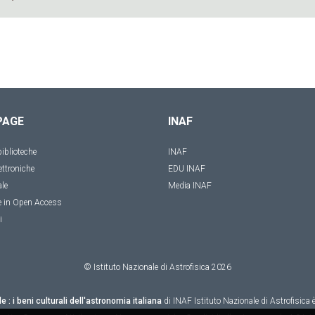
PAGE
INAF
iblioteche
INAF
ettroniche
EDU INAF
ale
Media INAF
e in Open Access
i
© Istituto Nazionale di Astrofisica
2026
le : i beni culturali dell'astronomia italiana
di
INAF Istituto Nazionale di Astrofisica
è