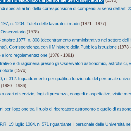
 interno elaborato dal personale dell'Osservatorio
(1970)
i speciali ai fini della corresponsione di compensi ai sensi dell'art. 2
97, n. 1204. Tutela delle lavoratrici madri
(1971 - 1977)
 Osservatorio
(1978)
 ottobre 1977, n. 808 (decentramento amministrativo nel settore dell'i
nte). Corrispondenza con il Ministero della Pubblica Istruzione
(1978 -
e e loro regolamentazione
(1978 - 1981)
ativo e di ragioneria presso gli Osservatori astronomici, astrofisici,
loforte
(1979)
0, n. 312. Inquadramento per qualifica funzionale del personale univer
(1980 - 1986)
a orari di servizio, fogli di presenza, congedi e aspettative, visite me
 per l'opzione tra il ruolo di ricercatore astronomo e quello di astron
.R. 19 luglio 1984, n. 571 riguardante il personale delle Università nel