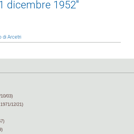
31 dicembre 1952"
 di Arcetri
/10/03)
 1971/12/21)
67)
9)