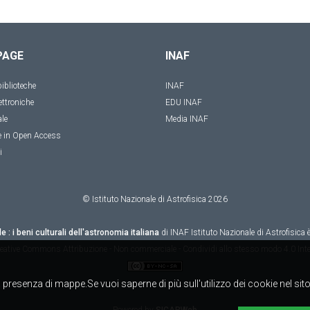
PAGE
INAF
iblioteche
INAF
ettroniche
EDU INAF
ale
Media INAF
e in Open Access
i
© Istituto Nazionale di Astrofisica
2026
le : i beni culturali dell'astronomia italiana
di
INAF Istituto Nazionale di Astrofisica
è
eative Commons Attribuzione - Non commerciale - Condividi allo stesso modo 4.0 Inte
alla presenza di mappe.Se vuoi saperne di più sull'utilizzo dei cookie nel si