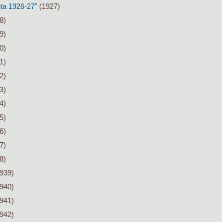
ta 1926-27"
(1927)
8)
9)
0)
1)
2)
3)
4)
5)
6)
7)
8)
939)
940)
941)
942)