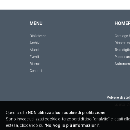
MENU
HOME
Biblioteche
Catalogo b
Archivi
Risorse el
Musei
Teca digit
Eventi
Pubblicar
Ricerca
Astronom
Contatti
Polvere di stel
Licenza
Cr
Questo sito
NON utilizza alcun cookie di profilazione
.
Sono invece utilizzati cookie di terze parti di tipo "analytic" e legati 
estesa, cliccando su
"No, voglio più informazioni"
.