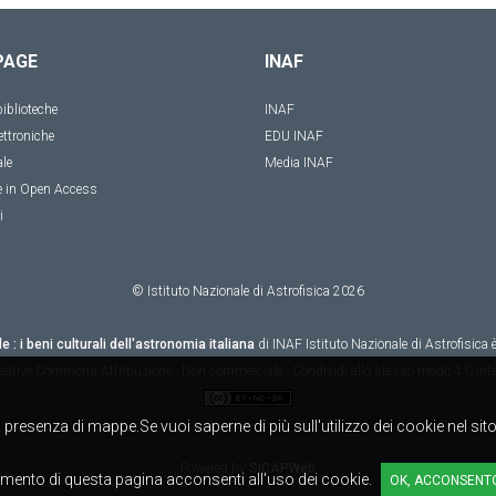
PAGE
INAF
iblioteche
INAF
ettroniche
EDU INAF
ale
Media INAF
e in Open Access
i
© Istituto Nazionale di Astrofisica
2026
le : i beni culturali dell'astronomia italiana
di
INAF Istituto Nazionale di Astrofisica
è
eative Commons Attribuzione - Non commerciale - Condividi allo stesso modo 4.0 Inte
alla presenza di mappe.Se vuoi saperne di più sull'utilizzo dei cookie nel si
Powered by
SICAPWeb
mento di questa pagina acconsenti all'uso dei cookie.
OK, ACCONSENT