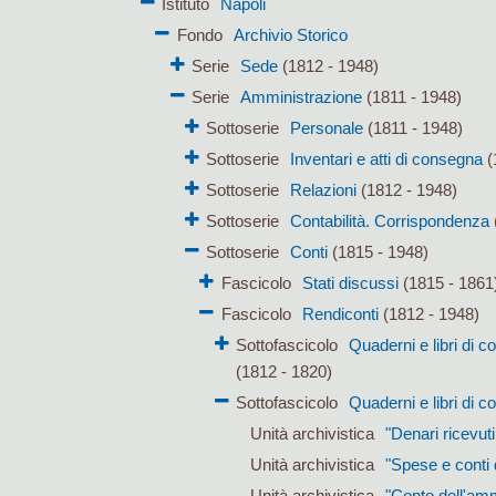
Istituto
Napoli
Fondo
Archivio Storico
Serie
Sede
(1812 - 1948)
Serie
Amministrazione
(1811 - 1948)
Sottoserie
Personale
(1811 - 1948)
Sottoserie
Inventari e atti di consegna
(
Sottoserie
Relazioni
(1812 - 1948)
Sottoserie
Contabilità. Corrispondenza
Sottoserie
Conti
(1815 - 1948)
Fascicolo
Stati discussi
(1815 - 1861
Fascicolo
Rendiconti
(1812 - 1948)
Sottofascicolo
Quaderni e libri di 
(1812 - 1820)
Sottofascicolo
Quaderni e libri di c
Unità archivistica
"Denari ricevut
Unità archivistica
"Spese e conti
Unità archivistica
"Conto dell'amm