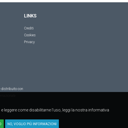
LINKS
Crediti
Cookies
Privacy
 distribuito con
rnazionale
to e leggere come disabilitarne l'uso, leggi la nostra informativa
O
NO, VOGLIO PIÙ INFORMAZIONI