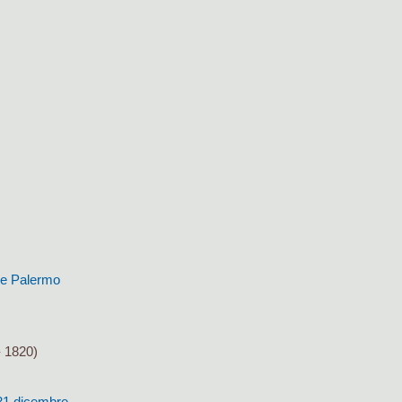
i e Palermo
- 1820)
 31 dicembre