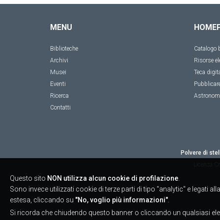
MENU
HOME
Biblioteche
Catalogo b
Archivi
Risorse el
Musei
Teca digit
Eventi
Pubblicar
Ricerca
Astronom
Contatti
Polvere di stel
Licenza
Cr
Questo sito
NON utilizza alcun cookie di profilazione
.
Sono invece utilizzati cookie di terze parti di tipo "analytic" e legati 
estesa, cliccando su
"No, voglio più informazioni"
.
Si ricorda che chiudendo questo banner o cliccando un qualsiasi ele