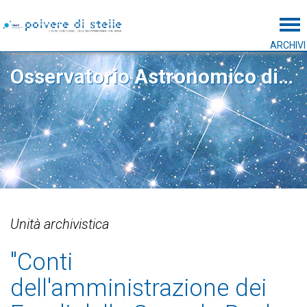
Tog
ARCHIVI
Osservatorio Astronomico di Capodimonte
Unità archivistica
"Conti
dell'amministrazione dei