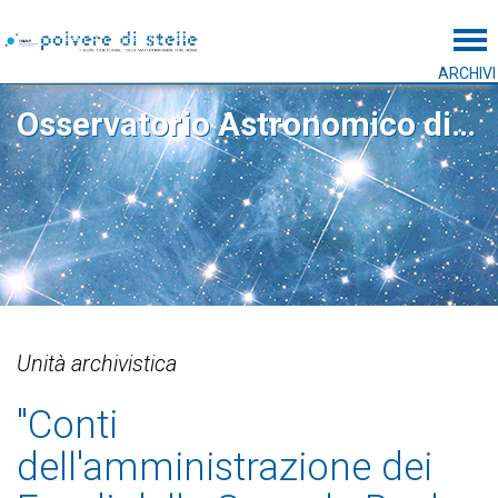
Tog
ARCHIVI
Osservatorio Astronomico di Capodimonte
Unità archivistica
"Conti
dell'amministrazione dei