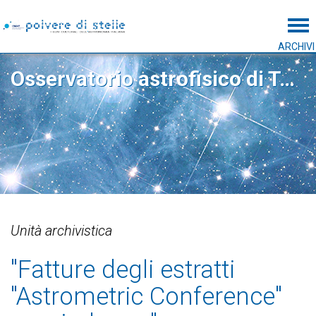
Tog
ARCHIVI
Osservatorio astrofisico di Torino
Unità archivistica
"Fatture degli estratti
"Astrometric Conference"