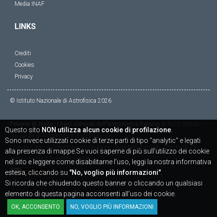
Media INAF
LINKS
Crediti
Cookies
Privacy
© Istituto Nazionale di Astrofisica
2026
Polvere di stelle : i beni culturali dell'astronomia italiana
di
INAF Istituto
Questo sito
NON utilizza alcun cookie di profilazione
.
Nazionale di Astrofisica
è distribuito con
Sono invece utilizzati cookie di terze parti di tipo "analytic" e legati
Licenza
Creative Commons Attribuzione - Non commerciale - Condividi allo
alla presenza di mappe.Se vuoi saperne di più sull'utilizzo dei cookie
stesso modo 4.0 Internazionale
nel sito e leggere come disabilitarne l'uso, leggi la nostra informativa
estesa, cliccando su
"No, voglio più informazioni"
.
Si ricorda che chiudendo questo banner o cliccando un qualsiasi
elemento di questa pagina acconsenti all'uso dei cookie.
Powered by
SICAPWeb
OK, ACCONSENTO
NO, VOGLIO PIÙ INFORMAZIONI