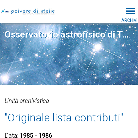
Tog
ARCHIVI
Osservatorio astrofisico di Torino
Unità archivistica
"Originale lista contributi"
Data
1985 - 1986