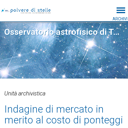
Tog
ARCHIVI
Osservatorio astrofisico di Torino
Unità archivistica
Indagine di mercato in
merito al costo di ponteggi