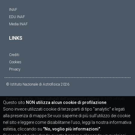
INAF
EDU INAF
Media INAF
LINKS
Crediti
Cookies
Privacy
© Istituto Nazionale di Astrofisica
2026
Polvere di stelle : i beni culturali dell'astronomia italiana
di
INAF Istituto
Questo sito
NON utilizza alcun cookie di profilazione
.
Nazionale di Astrofisica
è distribuito con
Sono invece utilizzati cookie di terze parti di tipo "analytic" e legati
Licenza
Creative Commons Attribuzione - Non commerciale - Condividi allo
alla presenza di mappe.Se vuoi saperne di più sull'utilizzo dei cookie
stesso modo 4.0 Internazionale
nel sito e leggere come disabilitarne l'uso, leggi la nostra informativa
estesa, cliccando su
"No, voglio più informazioni"
.