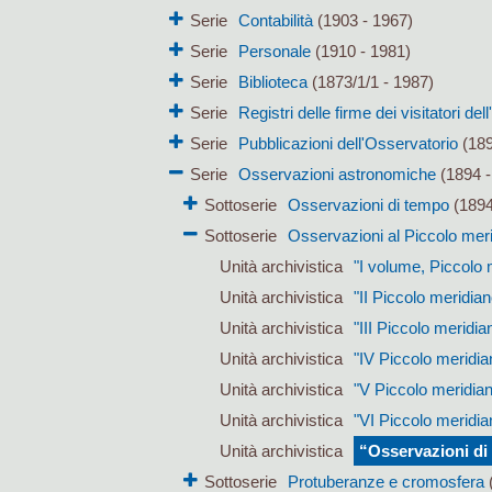
Serie
Contabilità
(1903 - 1967)
Serie
Personale
(1910 - 1981)
Serie
Biblioteca
(1873/1/1 - 1987)
Serie
Registri delle firme dei visitatori de
Serie
Pubblicazioni dell'Osservatorio
(189
Serie
Osservazioni astronomiche
(1894 -
Sottoserie
Osservazioni di tempo
(1894
Sottoserie
Osservazioni al Piccolo mer
Unità archivistica
"I volume, Piccolo 
Unità archivistica
"II Piccolo meridian
Unità archivistica
"III Piccolo meridia
Unità archivistica
"IV Piccolo meridia
Unità archivistica
"V Piccolo meridia
Unità archivistica
"VI Piccolo meridia
Unità archivistica
“Osservazioni di 
Sottoserie
Protuberanze e cromosfera