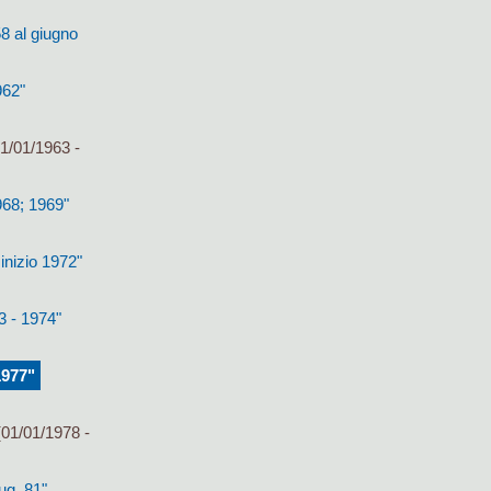
8 al giugno
962"
1/01/1963 -
968; 1969"
inizio 1972"
3 - 1974"
1977"
01/01/1978 -
ug. 81"