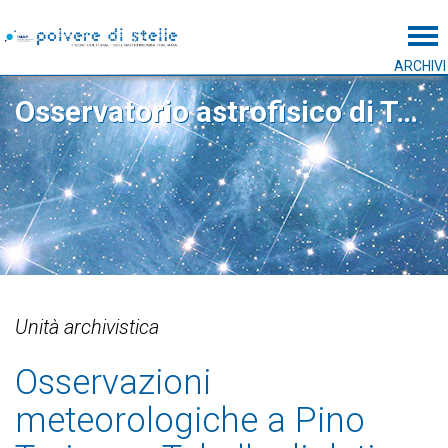
Tog
ARCHIVI
Osservatorio astrofisico di Torino
Unità archivistica
Osservazioni
meteorologiche a Pino