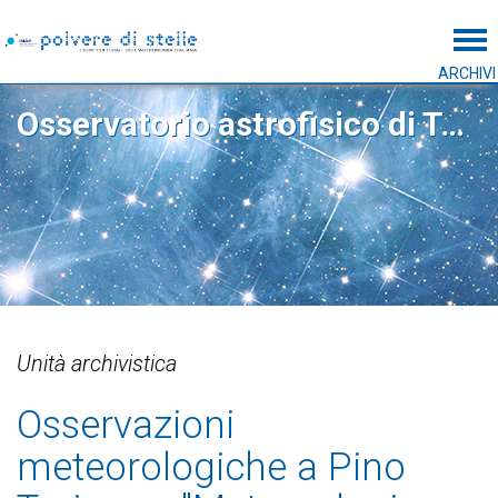
Tog
ARCHIVI
Osservatorio astrofisico di Torino
Unità archivistica
Osservazioni
meteorologiche a Pino