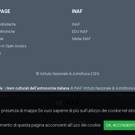
PAGE
INAF
iblioteche
INAF
ettroniche
EDU INAF
ale
Media INAF
e in Open Access
i
© Istituto Nazionale di Astrofisica
2026
le : i beni culturali dell'astronomia italiana
di
INAF Istituto Nazionale di Astrofisica
è
eative Commons Attribuzione - Non commerciale - Condividi allo stesso modo 4.0 Inte
alla presenza di mappe.Se vuoi saperne di più sull'utilizzo dei cookie nel si
Powered by
SICAPWeb
mento di questa pagina acconsenti all'uso dei cookie.
OK, ACCONSENT