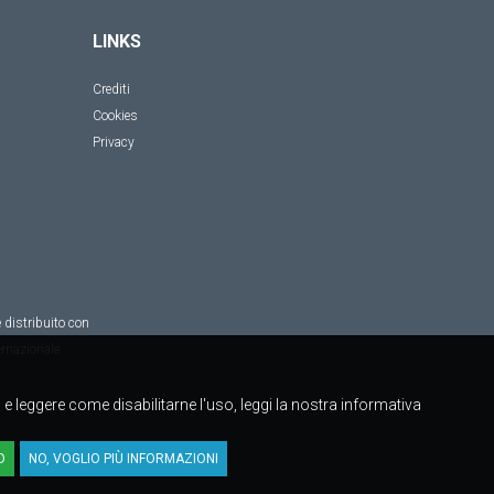
LINKS
Crediti
Cookies
Privacy
 distribuito con
rnazionale
to e leggere come disabilitarne l'uso, leggi la nostra informativa
O
NO, VOGLIO PIÙ INFORMAZIONI