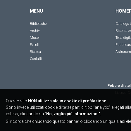
MENU
HOME
Biblioteche
Catalogo b
Archivi
Risorse el
Musei
Teca digit
Eventi
Pubblicar
Ricerca
Astronom
Contatti
Polvere di stel
Licenza
Cr
Questo sito
NON utilizza alcun cookie di profilazione
.
Sono invece utilizzati cookie di terze parti di tipo "analytic" e legati 
estesa, cliccando su
"No, voglio più informazioni"
.
Si ricorda che chiudendo questo banner o cliccando un qualsiasi ele