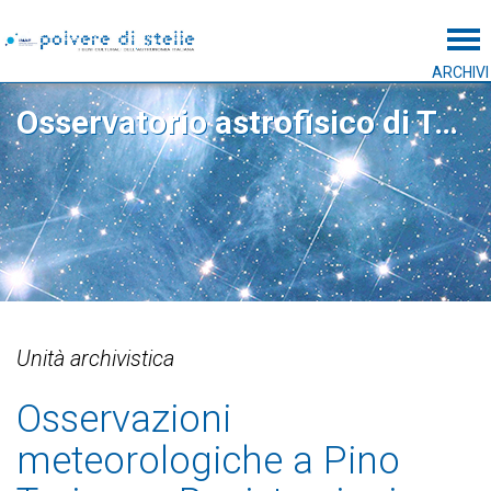
Tog
ARCHIVI
Osservatorio astrofisico di Torino
Unità archivistica
Osservazioni
meteorologiche a Pino