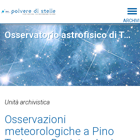
Tog
ARCHIVI
Osservatorio astrofisico di Torino
Unità archivistica
Osservazioni
meteorologiche a Pino