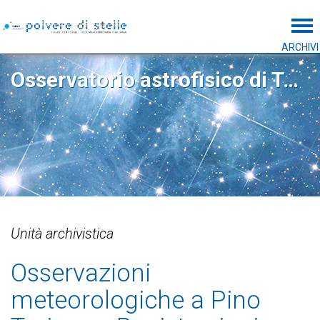
Tog
ARCHIVI
Osservatorio astrofisico di Torino
Unità archivistica
Osservazioni
meteorologiche a Pino