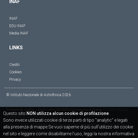
INAF
INAF
EDU INAF
Media INAF
LINKS
Crediti
Cookies
Privacy
© Istituto Nazionale di Astrofisica
2026
Polvere di stelle : i beni culturali dell'astronomia italiana
di
INAF Istituto
Questo sito
NON utilizza alcun cookie di profilazione
.
Nazionale di Astrofisica
è distribuito con
Sono invece utilizzati cookie di terze parti di tipo "analytic" e legati
Licenza
Creative Commons Attribuzione - Non commerciale - Condividi allo
alla presenza di mappe.Se vuoi saperne di più sull'utilizzo dei cookie
stesso modo 4.0 Internazionale
nel sito e leggere come disabilitarne l'uso, leggi la nostra informativa