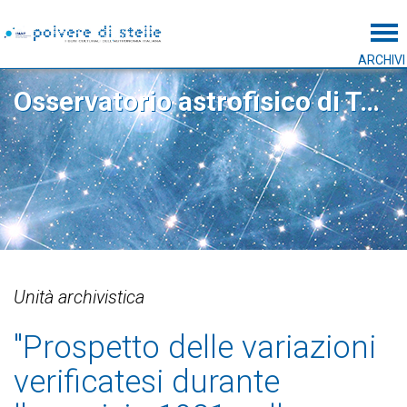
Tog
ARCHIVI
Osservatorio astrofisico di Torino
Unità archivistica
"Prospetto delle variazioni
verificatesi durante