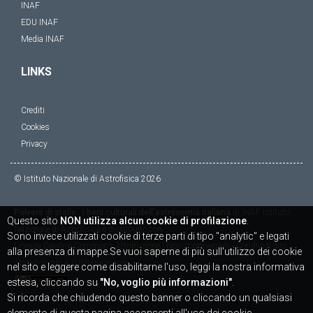
INAF
EDU INAF
Media INAF
LINKS
Crediti
Cookies
Privacy
© Istituto Nazionale di Astrofisica
2026
Polvere di stelle : i beni culturali dell'astronomia italiana
di
INAF Istituto
Questo sito
NON utilizza alcun cookie di profilazione
.
Nazionale di Astrofisica
è distribuito con
Sono invece utilizzati cookie di terze parti di tipo "analytic" e legati
Licenza
Creative Commons Attribuzione - Non commerciale - Condividi allo
alla presenza di mappe.Se vuoi saperne di più sull'utilizzo dei cookie
stesso modo 4.0 Internazionale
nel sito e leggere come disabilitarne l'uso, leggi la nostra informativa
estesa, cliccando su
"No, voglio più informazioni"
.
Si ricorda che chiudendo questo banner o cliccando un qualsiasi