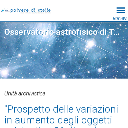
Tog
ARCHIVI
Osservatorio astrofisico di Torino
Unità archivistica
"Prospetto delle variazioni
in aumento degli oggetti