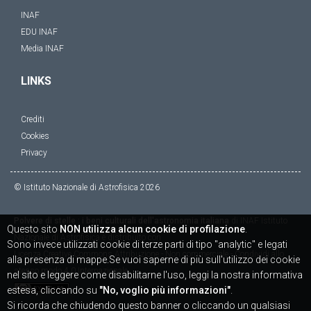
INAF
EDU INAF
Media INAF
LINKS
Crediti
Cookies
Privacy
© Istituto Nazionale di Astrofisica
2026
Polvere di stelle : i beni culturali dell'astronomia italiana
di
INAF Istituto
Questo sito
NON utilizza alcun cookie di profilazione
.
Nazionale di Astrofisica
è distribuito con
Sono invece utilizzati cookie di terze parti di tipo "analytic" e legati
Licenza
Creative Commons Attribuzione - Non commerciale - Condividi allo
alla presenza di mappe.Se vuoi saperne di più sull'utilizzo dei cookie
stesso modo 4.0 Internazionale
nel sito e leggere come disabilitarne l'uso, leggi la nostra informativa
estesa, cliccando su
"No, voglio più informazioni"
.
Si ricorda che chiudendo questo banner o cliccando un qualsiasi