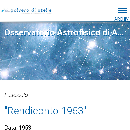
Tog
ARCHIVI
Osservatorio Astrofisico di Arcetri
Fascicolo
"Rendiconto 1953"
Data
1953