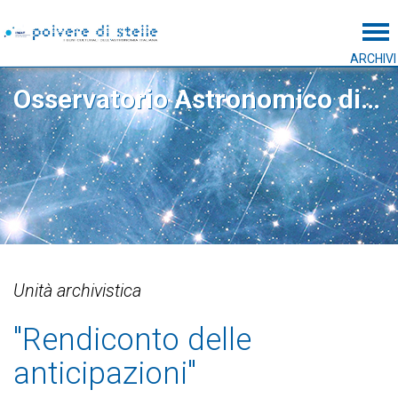
Tog
ARCHIVI
Osservatorio Astronomico di Capodimonte
Unità archivistica
"Rendiconto delle
anticipazioni"