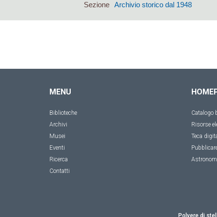
Sezione
Archivio storico dal 1948
MENU
HOME
Biblioteche
Catalogo b
Archivi
Risorse el
Musei
Teca digit
Eventi
Pubblicar
Ricerca
Astronom
Contatti
Polvere di stel