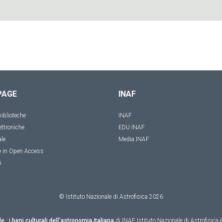
PAGE
INAF
iblioteche
INAF
ettroniche
EDU INAF
ale
Media INAF
e in Open Access
i
© Istituto Nazionale di Astrofisica
2026
le : i beni culturali dell'astronomia italiana
di
INAF Istituto Nazionale di Astrofisica
è