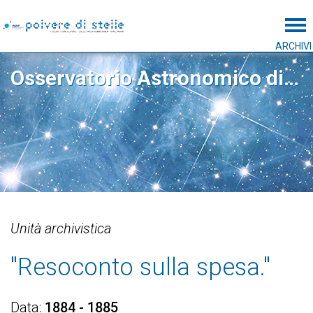
Tog
ARCHIVI
Osservatorio Astronomico di Capodimonte
Unità archivistica
"Resoconto sulla spesa."
Data
1884 - 1885