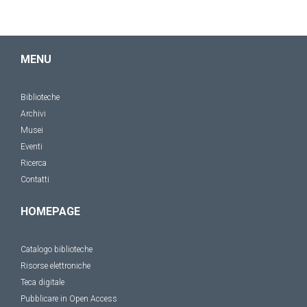
MENU
Biblioteche
Archivi
Musei
Eventi
Ricerca
Contatti
HOMEPAGE
Catalogo biblioteche
Risorse elettroniche
Teca digitale
Pubblicare in Open Access