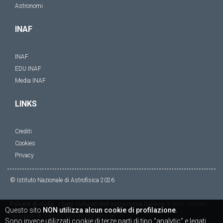
Astronomi
INAF
INAF
EDU INAF
Media INAF
LINKS
Crediti
Cookies
Privacy
© Istituto Nazionale di Astrofisica
2026
Polvere di stelle : i beni culturali dell'astronomia italiana
di
INAF Istituto
Questo sito
NON utilizza alcun cookie di profilazione
.
Nazionale di Astrofisica
è distribuito con
Sono invece utilizzati cookie di terze parti di tipo "analytic" e legati