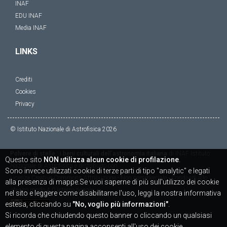
INAF
EDU INAF
Media INAF
LINKS
Crediti
Cookies
Privacy
© Istituto Nazionale di Astrofisica
2026
Polvere di stelle : i beni culturali dell'astronomia italiana
di
INAF Istituto
Questo sito
NON utilizza alcun cookie di profilazione
.
Nazionale di Astrofisica
è distribuito con
Sono invece utilizzati cookie di terze parti di tipo "analytic" e legati
Licenza
Creative Commons Attribuzione - Non commerciale - Condividi allo
alla presenza di mappe.Se vuoi saperne di più sull'utilizzo dei cookie
stesso modo 4.0 Internazionale
nel sito e leggere come disabilitarne l'uso, leggi la nostra informativa
estesa, cliccando su
"No, voglio più informazioni"
.
Si ricorda che chiudendo questo banner o cliccando un qualsiasi
elemento di questa pagina acconsenti all'uso dei cookie.